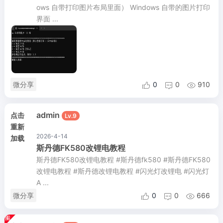
ows 自带打印图片布局里面） Windows 自带的图片打印
界面 ...
微分享
0
0
910



admin
点击
Lv.9
重新
2026-4-14
加载
斯丹德FK580改锂电教程
斯丹德FK580改锂电教程 #斯丹德fk580 #斯丹德FK580
改锂电教程 #斯丹德改锂电教程 #闪光灯改锂电 #闪光灯
A ...
微分享
0
0
666


