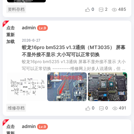
资料存档
0
2
485



admin
点击
Lv.9
重新
2026-6-27
加载
蛟龙16pro bm5235 v1.3通病（MT3035） 屏幕
不显外接不显示 大小写可以正常切换
蛟龙16pro bm5235 v1.3通病 屏幕不显外接不显示 大小
写可以正常切换 ----------维修网上好多人说通病，但 ...
维修存档
0
0
491



admin
点击
Lv.9
重新