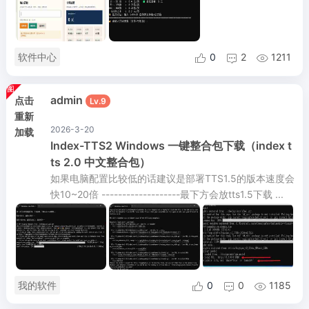
软件中心
0
2
1211



admin
点击
Lv.9
重新
2026-3-20
加载
Index-TTS2 Windows 一键整合包下载（index t
ts 2.0 中文整合包）
如果电脑配置比较低的话建议是部署TTS1.5的版本速度会
快10~20倍 -------------------最下方会放tts1.5下载 ...
我的软件
0
0
1185


