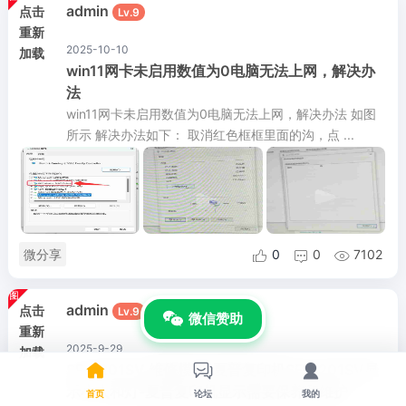
admin
点击
Lv.9
重新
2025-10-10
加载
win11网卡未启用数值为0电脑无法上网，解决办
法
win11网卡未启用数值为0电脑无法上网，解决办法 如图
所示 解决办法如下： 取消红色框框里面的沟，点 ...
微分享
0
0
7102



admin
点击
Lv.9
微信赞助
重新
2025-9-29
加载



SF-S201SV 维修模式-夏普复印机SF-S201SV显
示小人和灯-夏普复印机显示需要保养和维护
首页
论坛
我的