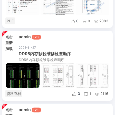
PDF
0
0
2083



admin
点击
Lv.9
重新
2025-11-27
加载
DDR5内存颗粒维修检查顺序
DDR5内存颗粒维修检查顺序
资料存档
0
1
2116



admin
点击
Lv.9