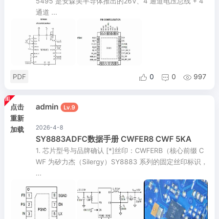
5495 是安森美半导体推出的26V、4 通道电压总线 + 4
通道 ...
PDF
0
0
997



admin
点击
Lv.9
重新
2026-4-8
加载
SY8883ADFC数据手册 CWFER8 CWF 5KA
1. 芯片型号与品牌确认 [*]丝印：CWFERB（核心前缀 C
WF 为矽力杰（Silergy）SY8883 系列的固定丝印标识，
...