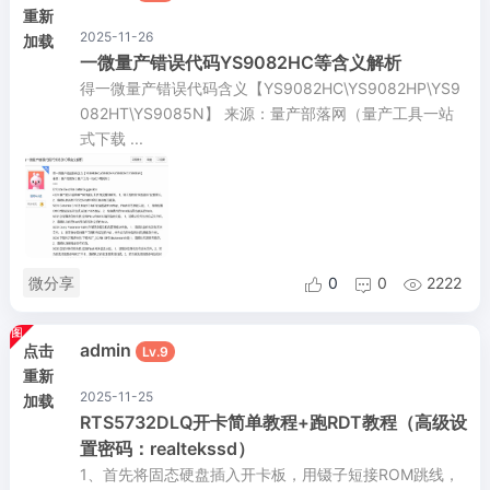
重新
2025-11-26
加载
一微量产错误代码YS9082HC等含义解析
得一微量产错误代码含义【YS9082HC\YS9082HP\YS9
082HT\YS9085N】 来源：量产部落网（量产工具一站
式下载 ...
微分享
0
0
2222



admin
点击
Lv.9
重新
2025-11-25
加载
RTS5732DLQ开卡简单教程+跑RDT教程（高级设
置密码：realtekssd）
1、首先将固态硬盘插入开卡板，用镊子短接ROM跳线，