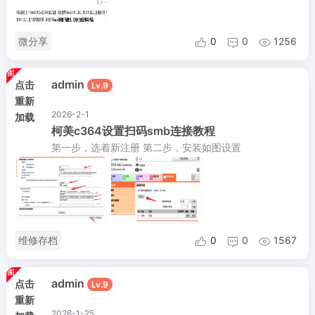
微分享
0
0
1256



admin
点击
Lv.9
重新
2026-2-1
加载
柯美c364设置扫码smb连接教程
第一步，选着新注册 第二步，安装如图设置
维修存档
0
0
1567



admin
点击
Lv.9
重新
2026-1-25