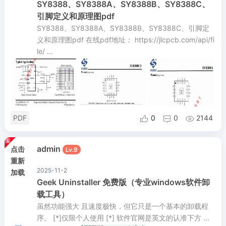
SY8388、SY8388A、SY8388B、SY8388C、
引脚定义和原理图pdf
SY8388、SY8388A、SY8388B、SY8388C、引脚定
义和原理图pdf 在线pdf地址： https://jlcpcb.com/api/fi
le/ ...
PDF
0
0
2144



admin
点击
Lv.9
重新
2025-11-2
加载
Geek Uninstaller 免费版（专业windows软件卸
载工具）
虽然功能强大 且速度极快，但它只是一个基本的卸载程
序。 [*]仅限个人使用 [*] 软件官网是英文的认准下方 ...