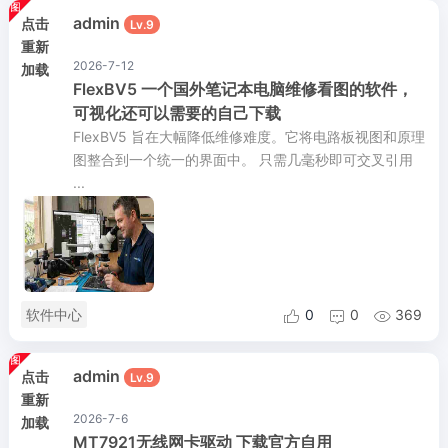
admin
点击
Lv.9
重新
2026-7-12
加载
FlexBV5 一个国外笔记本电脑维修看图的软件，
可视化还可以需要的自己下载
FlexBV5 旨在大幅降低维修难度。它将电路板视图和原理
图整合到一个统一的界面中。 只需几毫秒即可交叉引用
...
软件中心
0
0
369



admin
点击
Lv.9
重新
2026-7-6
加载
MT7921无线网卡驱动 下载官方自用