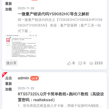
重新
2025-11-26
加载
一微量产错误代码YS9082HC等含义解析
得一微量产错误代码含义【YS9082HC\YS9082HP\YS9
082HT\YS9085N】 来源：量产部落网（量产工具一站
式下载 ...
微分享
0
0
2233



admin
点击
Lv.9
重新
2025-11-25
加载
RTS5732DLQ开卡简单教程+跑RDT教程（高级设
置密码：realtekssd）
1、首先将固态硬盘插入开卡板，用镊子短接ROM跳线，