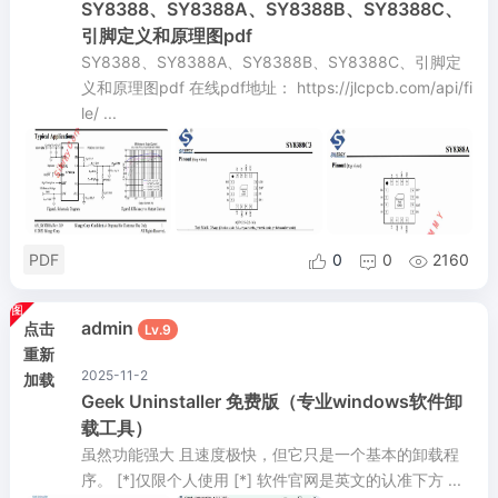
SY8388、SY8388A、SY8388B、SY8388C、
引脚定义和原理图pdf
SY8388、SY8388A、SY8388B、SY8388C、引脚定
义和原理图pdf 在线pdf地址： https://jlcpcb.com/api/fi
le/ ...
PDF
0
0
2160



admin
点击
Lv.9
重新
2025-11-2
加载
Geek Uninstaller 免费版（专业windows软件卸
载工具）
虽然功能强大 且速度极快，但它只是一个基本的卸载程
序。 [*]仅限个人使用 [*] 软件官网是英文的认准下方 ...