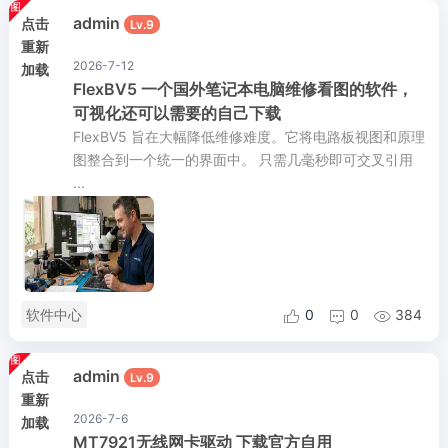
admin
点击
Lv.9
重新
2026-7-12
加载
FlexBV5 一个国外笔记本电脑维修看图的软件，
可视化还可以需要的自己下载
FlexBV5 旨在大幅降低维修难度。它将电路板视图和原理
图整合到一个统一的界面中。 只需几毫秒即可交叉引用
...
软件中心
0
0
384



admin
点击
Lv.9
重新
2026-7-6
加载
MT7921无线网卡驱动 下载官方自用