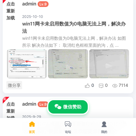
admin
点击
Lv.9
重新
2025-10-10
加载
win11网卡未启用数值为0电脑无法上网，解决办
法
win11网卡未启用数值为0电脑无法上网，解决办法 如图
所示 解决办法如下： 取消红色框框里面的沟，点 ...
微分享
0
0
7114



admin
点击
Lv.9
微信赞助
重新
2025-9-29
加载



SF-S201SV 维修模式-夏普复印机SF-S201SV显
示小人和灯-夏普复印机显示需要保养和维护
首页
论坛
我的