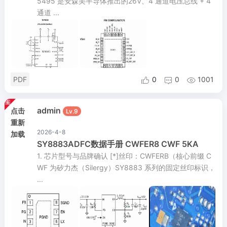
5495 是安森美半导体推出的26V、4 通道电压总线 + 4
通道 ...
PDF
0
0
1001



admin
点击
Lv.9
重新
2026-4-8
加载
SY8883ADFC数据手册 CWFER8 CWF 5KA
1. 芯片型号与品牌确认 [*]丝印：CWFERB（核心前缀 C
WF 为矽力杰（Silergy）SY8883 系列的固定丝印标识，
...