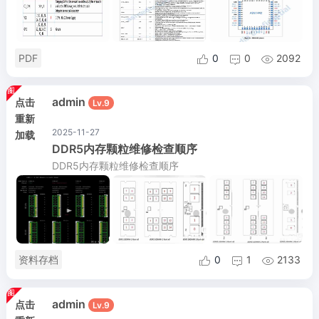
PDF
0
0
2092



admin
点击
Lv.9
重新
2025-11-27
加载
DDR5内存颗粒维修检查顺序
DDR5内存颗粒维修检查顺序
资料存档
0
1
2133



admin
点击
Lv.9