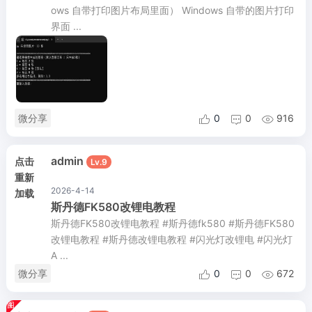
ows 自带打印图片布局里面） Windows 自带的图片打印
界面 ...
微分享
0
0
916



admin
点击
Lv.9
重新
2026-4-14
加载
斯丹德FK580改锂电教程
斯丹德FK580改锂电教程 #斯丹德fk580 #斯丹德FK580
改锂电教程 #斯丹德改锂电教程 #闪光灯改锂电 #闪光灯
A ...
微分享
0
0
672


