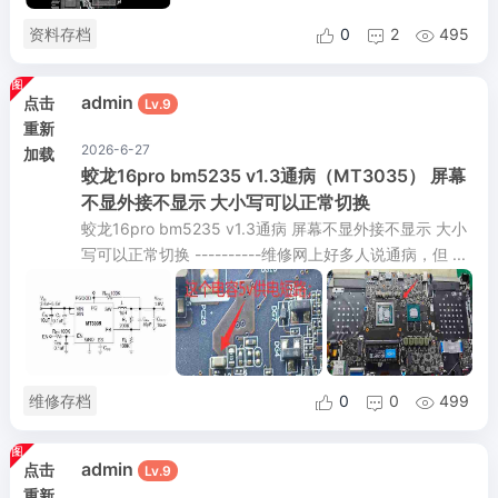
资料存档
0
2
495



admin
点击
Lv.9
重新
2026-6-27
加载
蛟龙16pro bm5235 v1.3通病（MT3035） 屏幕
不显外接不显示 大小写可以正常切换
蛟龙16pro bm5235 v1.3通病 屏幕不显外接不显示 大小
写可以正常切换 ----------维修网上好多人说通病，但 ...
维修存档
0
0
499



admin
点击
Lv.9
重新