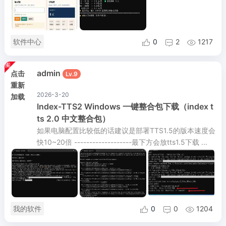
软件中心
0
2
1217



admin
点击
Lv.9
重新
2026-3-20
加载
Index-TTS2 Windows 一键整合包下载（index t
ts 2.0 中文整合包）
如果电脑配置比较低的话建议是部署TTS1.5的版本速度会
快10~20倍 -------------------最下方会放tts1.5下载 ...
我的软件
0
0
1204


