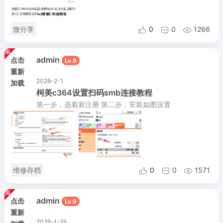
微分享
0
0
1266



admin
点击
Lv.9
重新
2026-2-1
加载
柯美c364设置扫码smb连接教程
第一步，选着新注册 第二步，安装如图设置
维修存档
0
0
1571



admin
点击
Lv.9
重新
2026-1-25