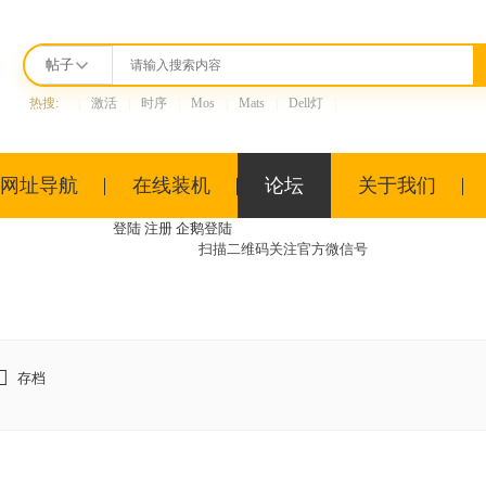
帖子
热搜:
|
激活
|
时序
|
Mos
|
Mats
|
Dell灯
|
网址导航
在线装机
论坛
关于我们
登陆
注册
企鹅登陆
扫描二维码关注
官方微信号
存档