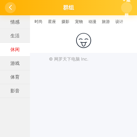

群组
群
情感
时尚
星座
摄影
宠物
动漫
旅游
设计
生活

休闲
© 网罗天下电脑 Inc.
游戏
体育
影音