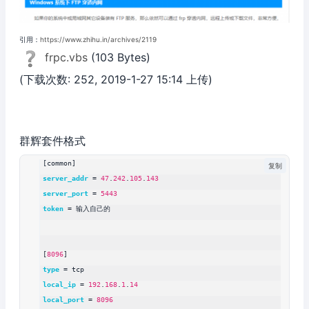
引用：
https://www.zhihu.in/archives/2119
frpc.vbs
(103 Bytes)
(下载次数: 252, 2019-1-27 15:14 上传)
群辉套件格式
[common]
复制
server_addr
 = 
47
.
242
.
105
.
143
server_port
 = 
5443
token
 = 输入自己的
[
8096
]
type
 = tcp
local_ip
 = 
192
.
168
.
1
.
14
local_port
 = 
8096