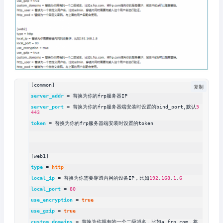
[common]
复制
server_addr
 = 替换为你的frp服务器IP
server_port
 = 替换为你的frp服务器端安装时设置的bind_port,默认
5
443
token
 = 替换为你的frp服务器端安装时设置的token
[web1]
type
 = 
http
local_ip
 = 替换为你需要穿透内网的设备IP，比如
192
.
168
.
1
.
6
local_port
 = 
80
use_encryption
 = 
true
use_gzip
 = 
true
custom_domains
 = 替换为你拥有的一个二级域名，比如a.frp.com，将